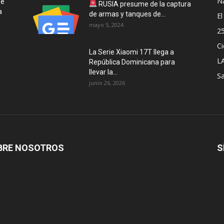
N
se
RUSIA presume de la captura
a
de armas y tanques de...
E
mayo 5, 2024
2
Ci
La Serie Xiaomi 17T llega a
L
República Dominicana para
llevar la...
Sa
junio 26, 2026
BRE NOSOTROS
S