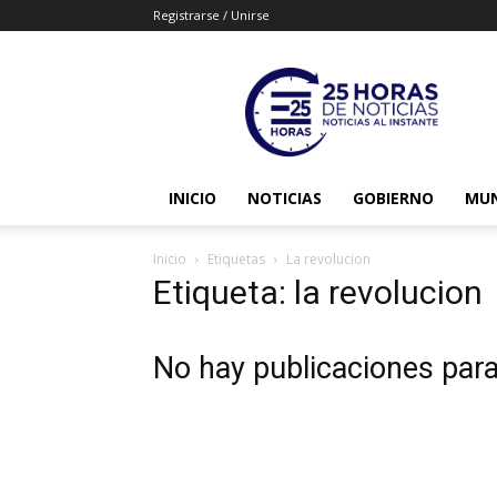
Registrarse / Unirse
25horasdenoticias
INICIO
NOTICIAS
GOBIERNO
MU
Inicio
Etiquetas
La revolucion
Etiqueta: la revolucion
No hay publicaciones par