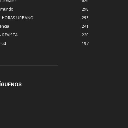
acionales
626
l mundo
298
5 HORAS URBANO
293
encia
241
A REVISTA
220
lud
197
ÍGUENOS