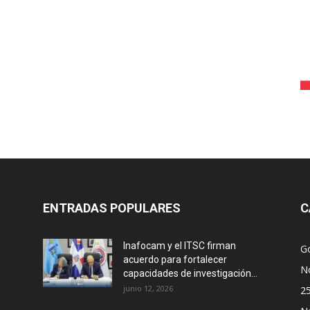
ENTRADAS POPULARES
C
Inafocam y el ITSC firman
G
acuerdo para fortalecer
No
capacidades de investigación...
junio 12, 2026
2