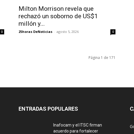
Milton Morrison revela que
rechazó un soborno de US$1
millón y...
25horas DeNoticias
-
agosto 5, 2026
0
0
Página 1 de 171
ENTRADAS POPULARES
C
Inafocam y el ITSC firman
G
acuerdo para fortalecer