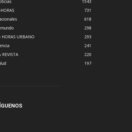
ticias
1543
5HORAS
731
acionales
618
l mundo
298
5 HORAS URBANO
293
encia
241
A REVISTA
220
lud
197
ÍGUENOS