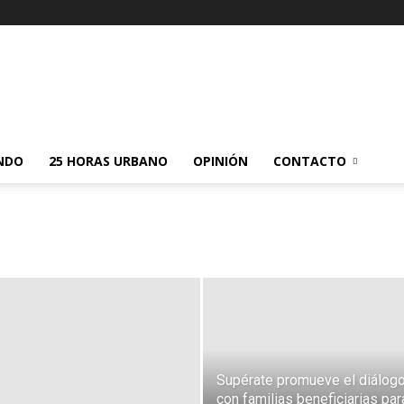
NDO
25 HORAS URBANO
OPINIÓN
CONTACTO
Supérate promueve el diálog
con familias beneficiarias par