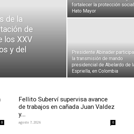
fortalecer la protección socia
Hato Mayor
 de la
tación de
e los XXV
s y del
Presidente Abinader participa
la transmisión de mando
presidencial de Abelardo de l
Espriella, en Colombia
n
Fellito Suberví supervisa avance
de trabajos en cañada Juan Valdez
y...
agosto 7, 2026
0
0