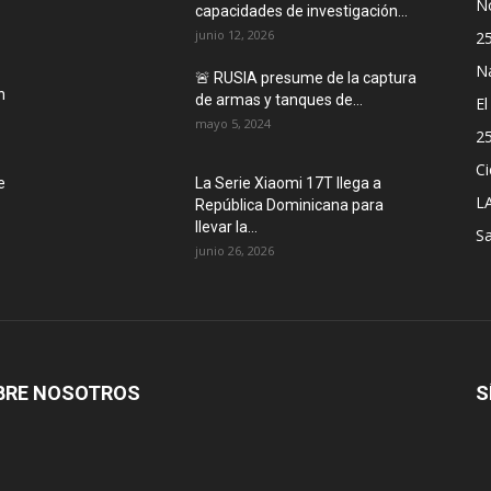
No
capacidades de investigación...
junio 12, 2026
2
N
🚨 RUSIA presume de la captura
n
de armas y tanques de...
E
mayo 5, 2024
2
Ci
e
La Serie Xiaomi 17T llega a
L
República Dominicana para
llevar la...
Sa
junio 26, 2026
BRE NOSOTROS
S