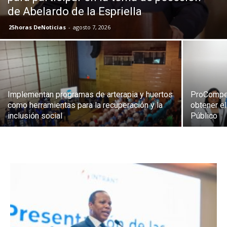
de Abelardo de la Espriella
25horas DeNoticias
-
agosto 7, 2026
Implementan programas de arterapia y huertos
ProCompet
como herramientas para la recuperación y la
obtener el
inclusión social
Público