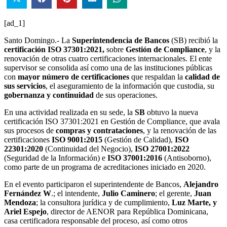
[ad_1]
Santo Domingo.- La
Superintendencia de Bancos
(SB) recibió la
certificación ISO 37301:2021,
sobre
Gestión de Compliance
, y la
renovación de otras cuatro certificaciones internacionales. El ente
supervisor se consolida así como una de las instituciones públicas
con
mayor número de certificaciones
que respaldan la
calidad de
sus servicios
, el aseguramiento de la información que custodia, su
gobernanza y continuidad
de sus operaciones.
En una actividad realizada en su sede, la
SB
obtuvo la nueva
certificación ISO 37301:2021 en Gestión de Compliance, que avala
sus procesos de
compras y contrataciones
, y la renovación de las
certificaciones
ISO 9001:2015
(Gestión de Calidad),
ISO
22301:2020
(Continuidad del Negocio),
ISO 27001:2022
(Seguridad de la Información) e
ISO 37001:2016
(Antisoborno),
como parte de un programa de acreditaciones iniciado en 2020.
En el evento participaron el superintendente de Bancos,
Alejandro
Fernández W
.; el intendente,
Julio Caminero
; el gerente,
Juan
Mendoza
; la consultora jurídica y de cumplimiento,
Luz Marte, y
Ariel Espejo
, director de AENOR para República Dominicana,
casa certificadora responsable del proceso, así como otros