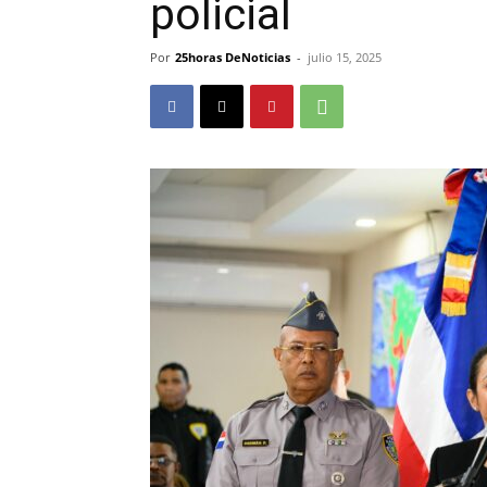
policial
Por
25horas DeNoticias
-
julio 15, 2025