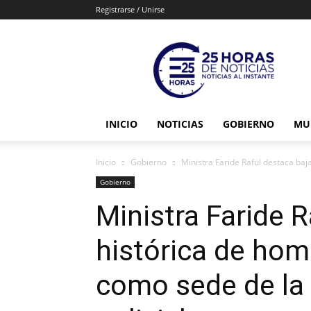
Registrarse / Unirse
25horasdenoticias
INICIO
NOTICIAS
GOBIERNO
MU
Inicio
Gobierno
Ministra Faride Raful destaca baja
Gobierno
Ministra Faride R
histórica de homi
como sede de la 