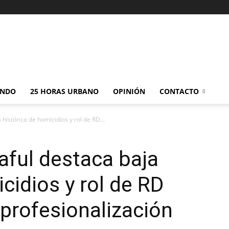
NDO
25 HORAS URBANO
OPINIÓN
CONTACTO
 histórica de homicidios y rol de RD...
aful destaca baja
cidios y rol de RD
profesionalización