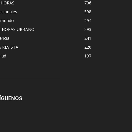
5HORAS
706
acionales
598
l mundo
294
5 HORAS URBANO
293
encia
241
A REVISTA
220
lud
197
ÍGUENOS