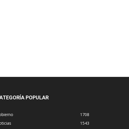
ATEGORÍA POPULAR
obierno
1708
ticias
1543