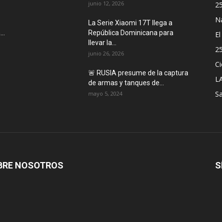
junio 12, 2026
2
N
La Serie Xiaomi 17T llega a
..
República Dominicana para
E
llevar la...
2
junio 26, 2026
Ci
🚨 RUSIA presume de la captura
L
de armas y tanques de...
Sa
mayo 5, 2024
BRE NOSOTROS
S