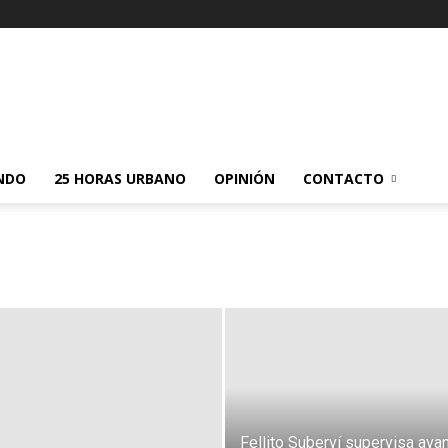
NDO
25 HORAS URBANO
OPINIÓN
CONTACTO
Fellito Suberví supervisa ava