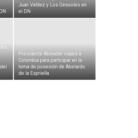
Juan Valdez y Los Girasoles en
 DN
el DN
para
Presidente Abinader viajará a
Colombia para participar en la
del
toma de posesión de Abelardo
de la Espriella