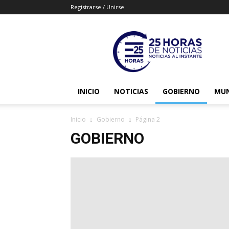
Registrarse / Unirse
25horasdenoticias
INICIO
NOTICIAS
GOBIERNO
MU
Inicio
Gobierno
Página 2
GOBIERNO