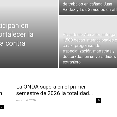
de trabajos en cañada Juan
Valdez y Los Girasoles en el
ticipan en
ortalecer la
Presidente Abinader entrega
1,500 becas internacionales 
ia contra
cursar programas de
especialización, maestrías y
doctorados en universidades 
extranjero
La ONDA supera en el primer
n
semestre de 2026 la totalidad...
agosto 4, 2026
0
0