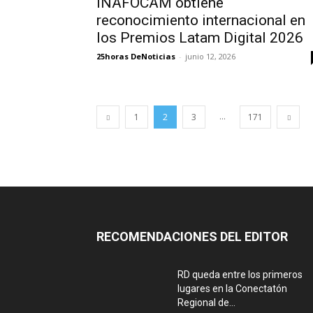
INAFOCAM obtiene
reconocimiento internacional en
los Premios Latam Digital 2026
25horas DeNoticias
-
junio 12, 2026
...
1
2
3
171
RECOMENDACIONES DEL EDITOR
RD queda entre los primeros
lugares en la Conectatón
Regional de...