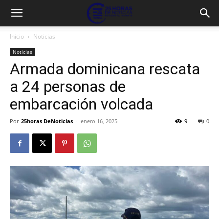
Inicio
Noticias
Noticias
Armada dominicana rescata
a 24 personas de
embarcación volcada
Por
25horas DeNoticias
-
enero 16, 2025
9
0