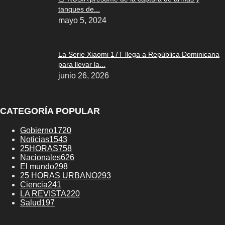
tanques de...
mayo 5, 2024
La Serie Xiaomi 17T llega a República Dominicana
para llevar la...
junio 26, 2026
CATEGORÍA POPULAR
Gobierno
1720
Noticias
1543
25HORAS
758
Nacionales
626
El mundo
298
25 HORAS URBANO
293
Ciencia
241
LA REVISTA
220
Salud
197