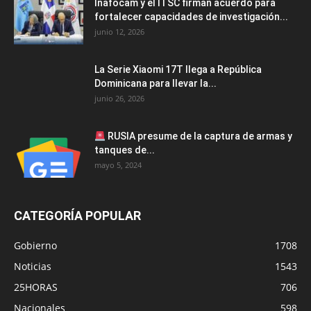
Inafocam y el ITSC firman acuerdo para
fortalecer capacidades de investigación...
junio 12, 2026
La Serie Xiaomi 17T llega a República
Dominicana para llevar la...
junio 26, 2026
RUSIA presume de la captura de armas y
tanques de...
mayo 5, 2024
CATEGORÍA POPULAR
Gobierno
1708
Noticias
1543
25HORAS
706
Nacionales
598