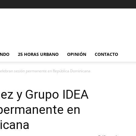
NDO
25 HORAS URBANO
OPINIÓN
CONTACTO
elebran sesión permanente en República Dominicana
ez y Grupo IDEA
 permanente en
icana