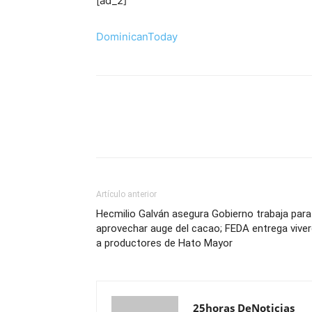
[ad_2]
DominicanToday
Artículo anterior
Hecmilio Galván asegura Gobierno trabaja para
aprovechar auge del cacao; FEDA entrega vive
a productores de Hato Mayor
25horas DeNoticias