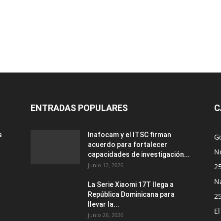
ENTRADAS POPULARES
C
s
Inafocam y el ITSC firman
G
acuerdo para fortalecer
No
capacidades de investigación...
junio 12, 2026
2
N
La Serie Xiaomi 17T llega a
República Dominicana para
2
llevar la...
E
junio 26, 2026