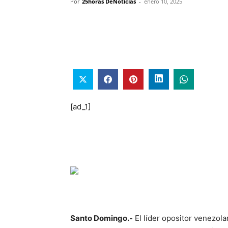
Por
25horas DeNoticias
-
enero 10, 2025
[ad_1]
Santo Domingo.-
El líder opositor venezol