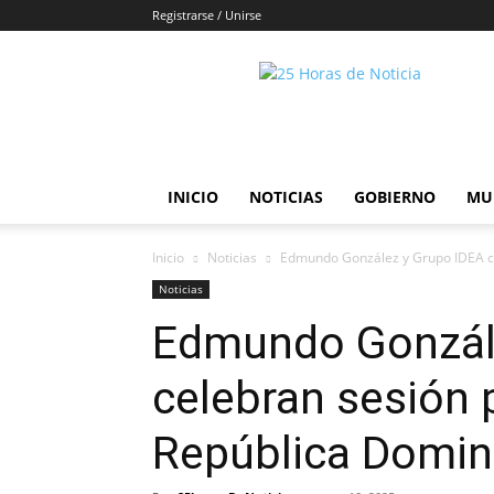
Registrarse / Unirse
25horasdenoticias
INICIO
NOTICIAS
GOBIERNO
MU
Inicio
Noticias
Edmundo González y Grupo IDEA c
Noticias
Edmundo Gonzál
celebran sesión
República Domin