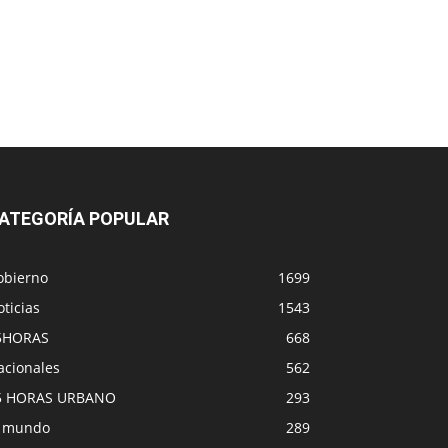
ATEGORÍA POPULAR
obierno
1699
ticias
1543
5HORAS
668
acionales
562
5 HORAS URBANO
293
l mundo
289