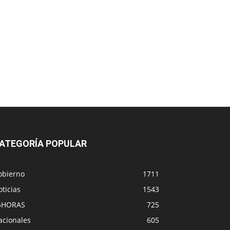
ATEGORÍA POPULAR
obierno
1711
ticias
1543
5HORAS
725
acionales
605