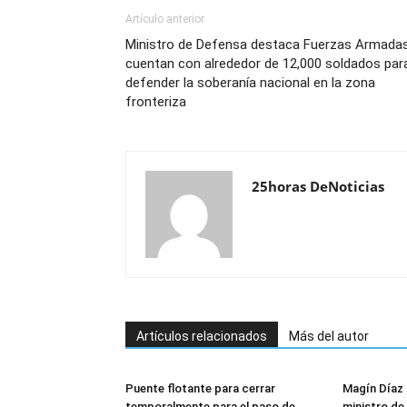
Artículo anterior
Ministro de Defensa destaca Fuerzas Armada
cuentan con alrededor de 12,000 soldados par
defender la soberanía nacional en la zona
fronteriza
25horas DeNoticias
Artículos relacionados
Más del autor
Puente flotante para cerrar
Magín Díaz
temporalmente para el paso de
ministro de 