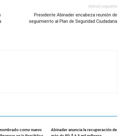
Artículo siguiente
s
Presidente Abinader encabeza reunión de
a
seguimiento al Plan de Seguridad Ciudadana
 nombrado como nuevo
Abinader anuncia la recuperación de
finanzas en la República
más de RD $ 6.5 mil millones