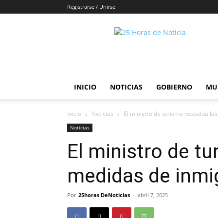
Registrarse / Unirse
25horasdenoticias
INICIO
NOTICIAS
GOBIERNO
MU
Inicio
Noticias
El ministro de turismo respalda l
Noticias
El ministro de tu
medidas de inmi
Por
25horas DeNoticias
-
abril 7, 2025