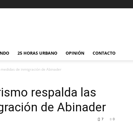
NDO
25 HORAS URBANO
OPINIÓN
CONTACTO
as medidas de inmigración de Abinader
rismo respalda las
gración de Abinader
7
0