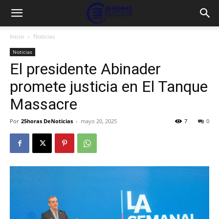
Inicio
Noticias
Noticias
El presidente Abinader
promete justicia en El Tanque
Massacre
Por
25horas DeNoticias
-
mayo 20, 2025
7
0