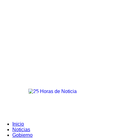
25horasdenoticias
Registrarse / Unirse
Inicio
Noticias
Gobierno