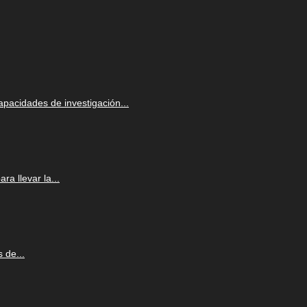
apacidades de investigación...
a llevar la...
 de...