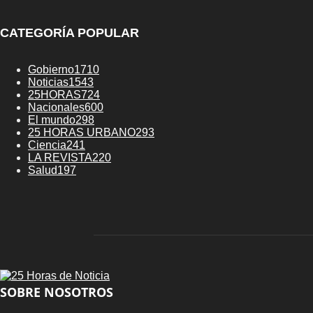
CATEGORÍA POPULAR
Gobierno
1710
Noticias
1543
25HORAS
724
Nacionales
600
El mundo
298
25 HORAS URBANO
293
Ciencia
241
LA REVISTA
220
Salud
197
SOBRE NOSOTROS