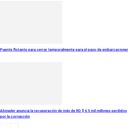
Puente flotante para cerrar temporalmente para el paso de embarcacione
Abinader anuncia la recuperación de más de RD $ 6.5 mil millones perdidos
por la corrupción