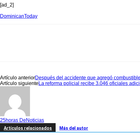
[ad_2]
DominicanToday
Artículo anterior
Después del accidente que agregó combustible 
Artículo siguiente
La reforma policial recibe 3.046 oficiales adic
25horas DeNoticias
Artículos relacionados
Más del autor