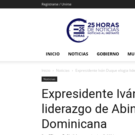
Registrarse / Unirse
25horasdenoticias
INICIO
NOTICIAS
GOBIERNO
MU
Inicio
Noticias
Expresidente Iván Duque elogia li
Noticias
Expresidente Ivá
liderazgo de Abi
Dominicana