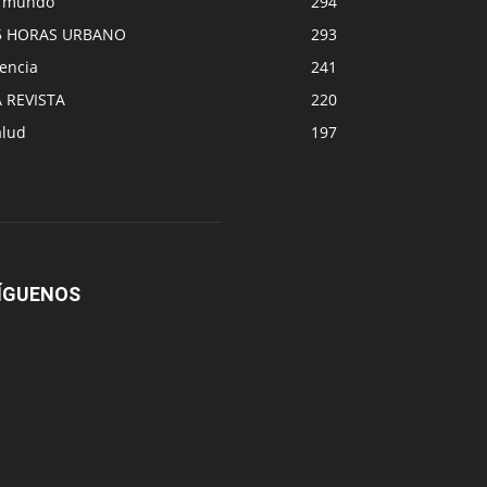
l mundo
294
5 HORAS URBANO
293
encia
241
A REVISTA
220
alud
197
ÍGUENOS