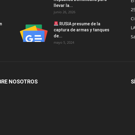
E
llevar la...
2
junio 26, 2026
Ci
an
RUSIA presume de la
L
captura de armas y tanques
de...
S
mayo 5, 2024
BRE NOSOTROS
S