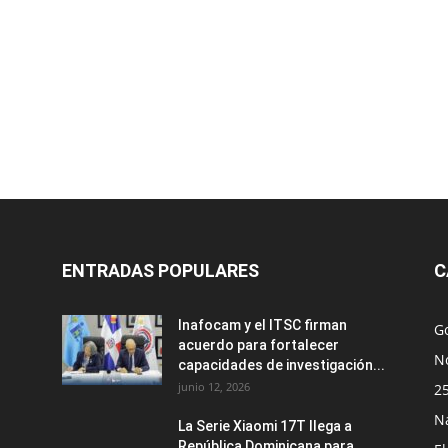
ENTRADAS POPULARES
C
Inafocam y el ITSC firman
G
acuerdo para fortalecer
No
capacidades de investigación...
junio 12, 2026
2
N
La Serie Xiaomi 17T llega a
República Dominicana para