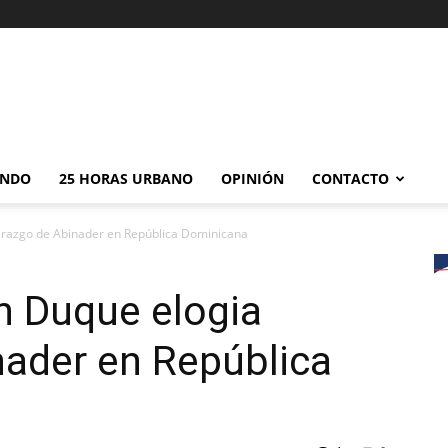
NDO
25 HORAS URBANO
OPINIÓN
CONTACTO
derazgo de Abinader en República Dominicana
n Duque elogia
nader en República