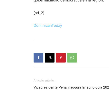
gobernabilidad democrática en la región.
[ad_2]
DominicanToday
Artículo anterior
Vicepresidente Peña inaugura Intecnología 20