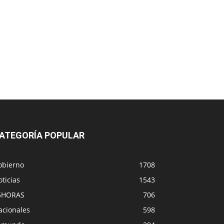
ATEGORÍA POPULAR
obierno
1708
ticias
1543
5HORAS
706
acionales
598