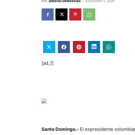
Por
25horas DeNoticias
-
noviembre 7, 2024
[ad_1]
Santo Domingo.-
El expresidente colombian