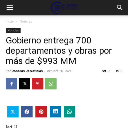
Inicio
Noticias
Noticias
Gobierno entrega 700
departamentos y obras por
más de $993 MM
Por
25horas DeNoticias
-
octubre 26, 2024
9
0
[ad_1]