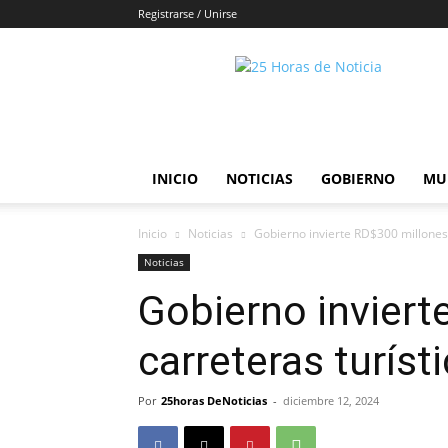
Registrarse / Unirse
25horasdenoticias
INICIO
NOTICIAS
GOBIERNO
MU
Inicio
Noticias
Gobierno invierte RD$300 millones 
Noticias
Gobierno inviert
carreteras turíst
Por
25horas DeNoticias
-
diciembre 12, 2024