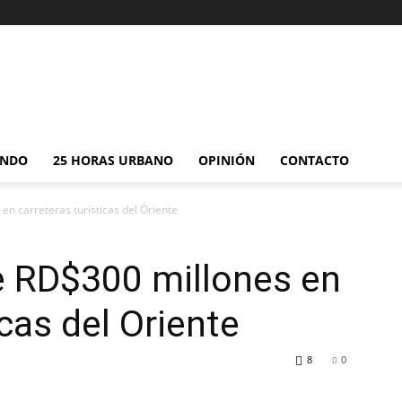
NDO
25 HORAS URBANO
OPINIÓN
CONTACTO
en carreteras turísticas del Oriente
e RD$300 millones en
icas del Oriente
8
0