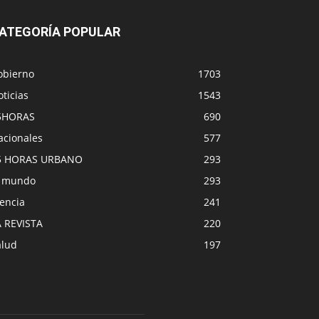
ATEGORÍA POPULAR
obierno
1703
ticias
1543
5HORAS
690
acionales
577
5 HORAS URBANO
293
l mundo
293
encia
241
A REVISTA
220
alud
197