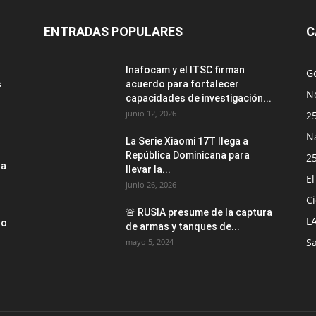
ENTRADAS POPULARES
C
Inafocam y el ITSC firman
G
s
acuerdo para fortalecer
No
capacidades de investigación...
junio 12, 2026
2
N
La Serie Xiaomi 17T llega a
República Dominicana para
2
la
llevar la...
E
junio 26, 2026
Ci
🚨 RUSIA presume de la captura
L
no
de armas y tanques de...
S
mayo 5, 2024