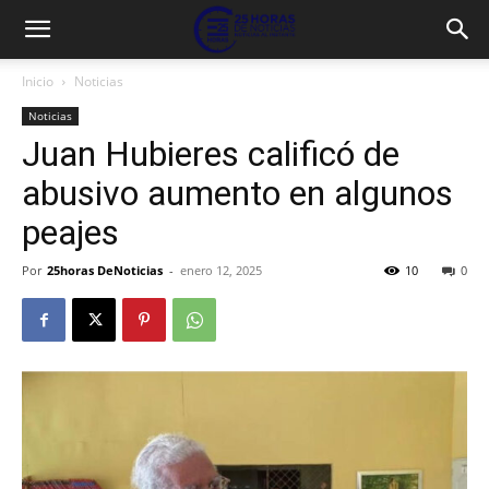
Inicio
Noticias
Noticias
Juan Hubieres calificó de
abusivo aumento en algunos
peajes
Por
25horas DeNoticias
-
enero 12, 2025
10
0