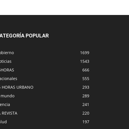
ATEGORÍA POPULAR
obierno
1699
ticias
1543
5HORAS
666
acionales
555
5 HORAS URBANO
293
l mundo
289
encia
241
A REVISTA
220
alud
197