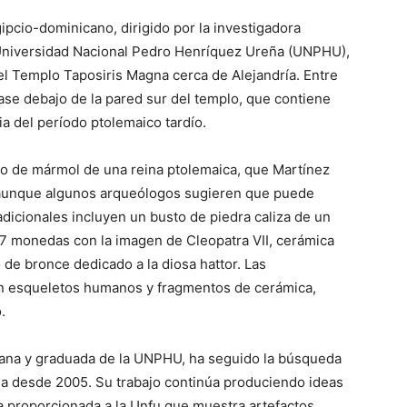
ipcio-dominicano, dirigido por la investigadora
 Universidad Nacional Pedro Henríquez Ureña (UNPHU),
 el Templo Taposiris Magna cerca de Alejandría. Entre
ase debajo de la pared sur del templo, que contiene
ia del período ptolemaico tardío.
to de mármol de una reina ptolemaica, que Martínez
, aunque algunos arqueólogos sugieren que puede
 adicionales incluyen un busto de piedra caliza de un
7 monedas con la imagen de Cleopatra VII, cerámica
o de bronce dedicado a la diosa hattor. Las
n esqueletos humanos y fragmentos de cerámica,
.
ana y graduada de la UNPHU, ha seguido la búsqueda
na desde 2005. Su trabajo continúa produciendo ideas
 proporcionada a la Unfu que muestra artefactos