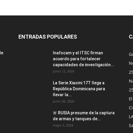
ENTRADAS POPULARES
C
de
Inafocam y el ITSC firman
G
acuerdo para fortalecer
No
capacidades de investigación...
junio 12, 2026
2
N
La Serie Xiaomi 17T llega a
República Dominicana para
2
llevar la...
E
junio 26, 2026
Ci
🚨 RUSIA presume de la captura
L
de armas y tanques de...
S
mayo 5, 2024