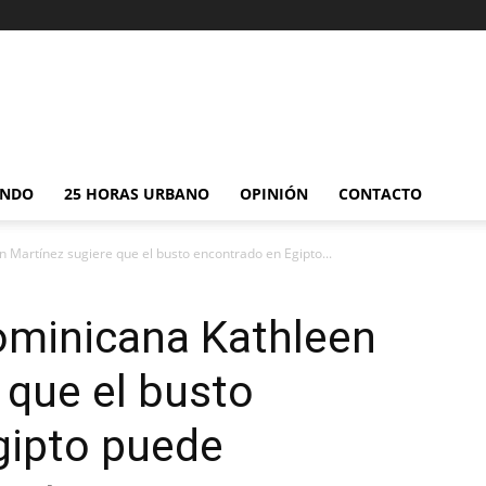
NDO
25 HORAS URBANO
OPINIÓN
CONTACTO
 Martínez sugiere que el busto encontrado en Egipto...
ominicana Kathleen
 que el busto
gipto puede