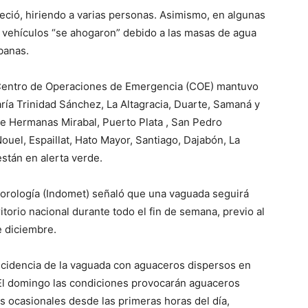
reció, hiriendo a varias personas. Asimismo, en algunas
vehículos “se ahogaron” debido a las masas de agua
banas.
el Centro de Operaciones de Emergencia (COE) mantuvo
ría Trinidad Sánchez, La Altagracia, Duarte, Samaná y
de Hermanas Mirabal, Puerto Plata , San Pedro
uel, Espaillat, Hato Mayor, Santiago, Dajabón, La
stán en alerta verde.
eorología (Indomet) señaló que una vaguada seguirá
torio nacional durante todo el fin de semana, previo al
e diciembre.
incidencia de la vaguada con aguaceros dispersos en
 El domingo las condiciones provocarán aguaceros
s ocasionales desde las primeras horas del día,