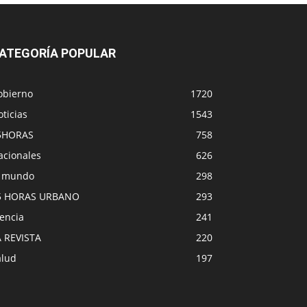
ATEGORÍA POPULAR
obierno
1720
ticias
1543
5HORAS
758
acionales
626
l mundo
298
5 HORAS URBANO
293
encia
241
A REVISTA
220
alud
197