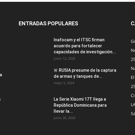
ENTRADAS POPULARES
C
Inafocam y el ITSC firman
G
acuerdo para fortalecer
No
capacidades de investigación...
junio 12, 2026
2
N
🚨 RUSIA presume de la captura
la
de armas y tanques de...
E
mayo 5, 2024
2
Ci
a
La Serie Xiaomi 17T llega a
L
República Dominicana para
llevar la...
S
junio 26, 2026