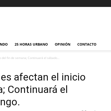
NDO
25 HORAS URBANO
OPINIÓN
CONTACTO
io del fin de semana; Continuará el sábado...
les afectan el inicio
a; Continuará el
ingo.