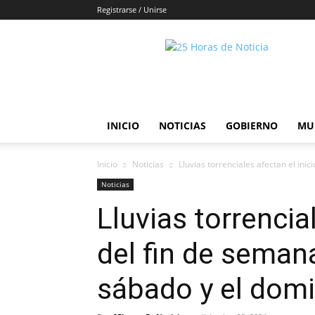
Registrarse / Unirse
25horasdenoticias
INICIO
NOTICIAS
GOBIERNO
MU
Inicio
Noticias
Lluvias torrenciales afectan el inic
Noticias
Lluvias torrencia
del fin de seman
sábado y el dom