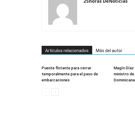
25horas DeNoticias
Artículos relacionados
Más del autor
Puente flotante para cerrar
Magín Díaz
temporalmente para el paso de
ministro de 
embarcaciones
Dominicana