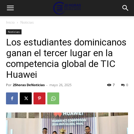
Inicio
Noticias
Noticias
Los estudiantes dominicanos
ganan el tercer lugar en la
competencia global de TIC
Huawei
Por
25horas DeNoticias
-
mayo 26, 2025
7
0