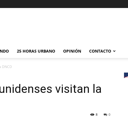
NDO
25 HORAS URBANO
OPINIÓN
CONTACTO
la DNCD
nidenses visitan la
8
0