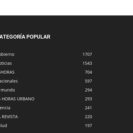
ATEGORÍA POPULAR
obierno
1707
ticias
1543
5HORAS
704
acionales
597
l mundo
294
5 HORAS URBANO
293
encia
241
A REVISTA
220
alud
197