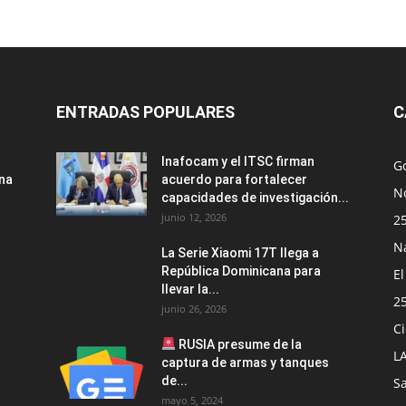
ENTRADAS POPULARES
C
Inafocam y el ITSC firman
G
una
acuerdo para fortalecer
No
capacidades de investigación...
junio 12, 2026
2
N
La Serie Xiaomi 17T llega a
República Dominicana para
E
llevar la...
2
junio 26, 2026
Ci
RUSIA presume de la
L
captura de armas y tanques
de...
S
mayo 5, 2024