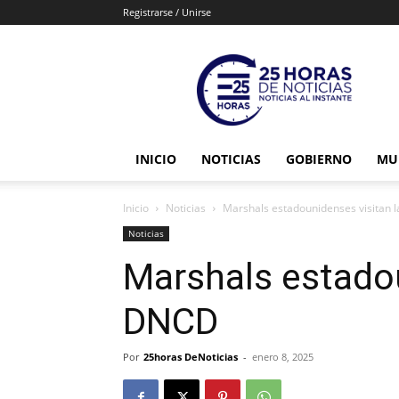
Registrarse / Unirse
25horasdenoticias
INICIO
NOTICIAS
GOBIERNO
MU
Inicio
Noticias
Marshals estadounidenses visitan 
Noticias
Marshals estadou
DNCD
Por
25horas DeNoticias
-
enero 8, 2025