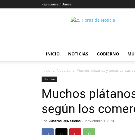
Registrarse / Unirse
25horasdenoticias
INICIO
NOTICIAS
GOBIERNO
MU
Inicio
Noticias
Muchos plátanos y pocas ventas s
Noticias
Muchos plátanos
según los comer
Por
25horas DeNoticias
-
noviembre 3, 2024