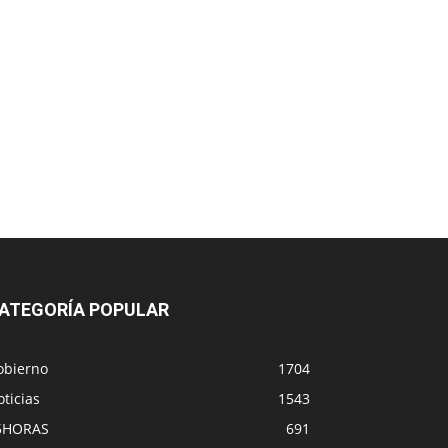
ATEGORÍA POPULAR
obierno
1704
ticias
1543
5HORAS
691