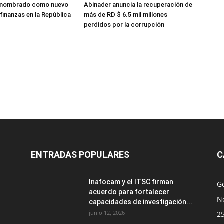
 nombrado como nuevo
Abinader anuncia la recuperación de
finanzas en la República
más de RD $ 6.5 mil millones
perdidos por la corrupción
ENTRADAS POPULARES
C
Inafocam y el ITSC firman
G
acuerdo para fortalecer
No
capacidades de investigación...
junio 12, 2026
2