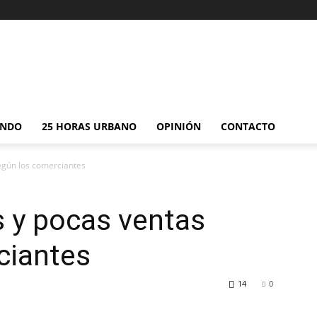
NDO
25 HORAS URBANO
OPINIÓN
CONTACTO
egún los comerciantes
 y pocas ventas
ciantes
14
0