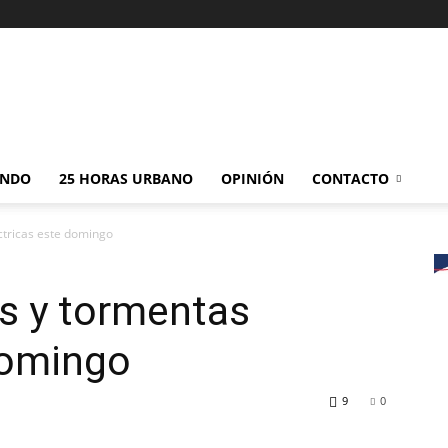
NDO
25 HORAS URBANO
OPINIÓN
CONTACTO
ctricas este domingo
as y tormentas
domingo
9
0