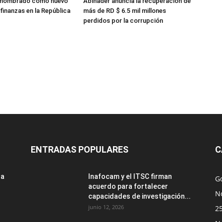
 nombrado como nuevo
Abinader anuncia la recuperación de
finanzas en la República
más de RD $ 6.5 mil millones
perdidos por la corrupción
ENTRADAS POPULARES
C
sa
Inafocam y el ITSC firman
G
acuerdo para fortalecer
No
capacidades de investigación...
junio 12, 2026
2