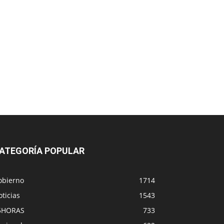
ATEGORÍA POPULAR
obierno
1714
ticias
1543
5HORAS
733