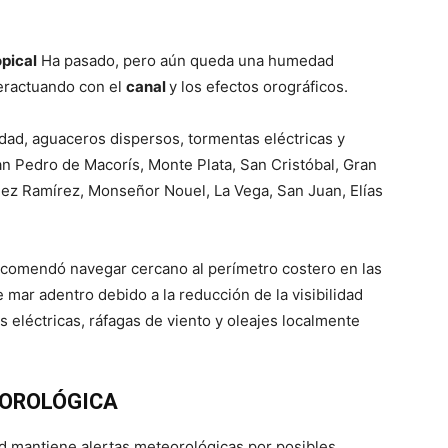
opical
Ha pasado, pero aún queda una humedad
teractuando con el
canal
y los efectos orográficos.
dad, aguaceros dispersos, tormentas eléctricas y
an Pedro de Macorís, Monte Plata, San Cristóbal, Gran
hez Ramírez, Monseñor Nouel, La Vega, San Juan, Elías
ecomendó navegar cercano al perímetro costero en las
e mar adentro debido a la reducción de la visibilidad
s eléctricas, ráfagas de viento y oleajes localmente
EOROLÓGICA
dad mantiene alertas meteorológicas por posibles