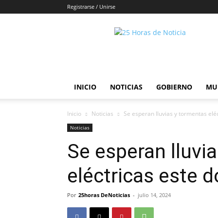
Registrarse / Unirse
25horasdenoticias
INICIO
NOTICIAS
GOBIERNO
MU
Inicio
Noticias
Se esperan lluvias y tormentas elé
Noticias
Se esperan lluvi
eléctricas este 
Por
25horas DeNoticias
-
julio 14, 2024