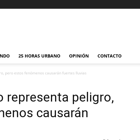
NDO
25 HORAS URBANO
OPINIÓN
CONTACTO
ro, pero estos fenómenos causarán fuertes lluvias
 representa peligro,
menos causarán