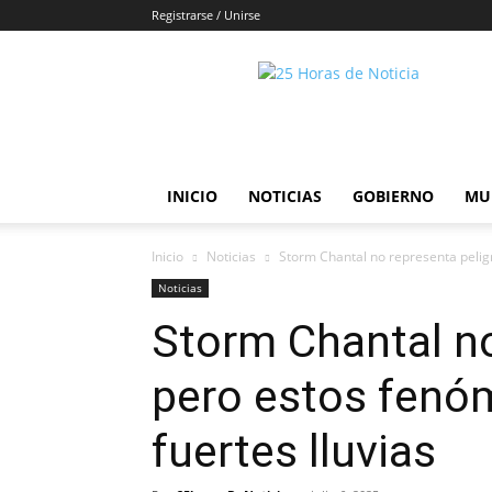
Registrarse / Unirse
25horasdenoticias
INICIO
NOTICIAS
GOBIERNO
MU
Inicio
Noticias
Storm Chantal no representa pelig
Noticias
Storm Chantal no
pero estos fenó
fuertes lluvias