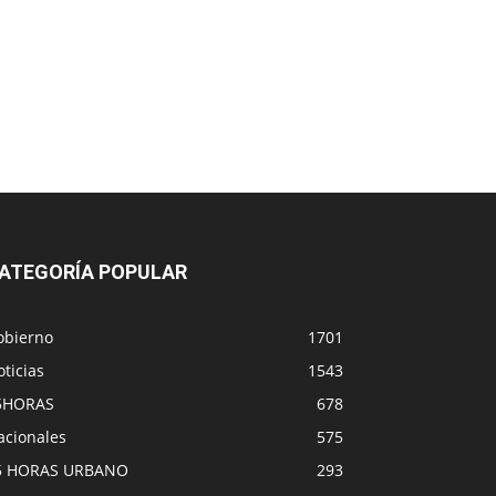
ATEGORÍA POPULAR
obierno
1701
ticias
1543
5HORAS
678
acionales
575
5 HORAS URBANO
293