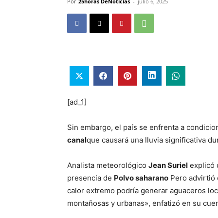
Por
25horas DeNoticias
-
julio 6, 2025
[ad_1]
Sin embargo, el país se enfrenta a condici
canal
que causará una lluvia significativa du
Analista meteorológico
Jean Suriel
explicó 
presencia de
Polvo saharano
Pero advirtió 
calor extremo podría generar aguaceros lo
montañosas y urbanas», enfatizó en su cuen