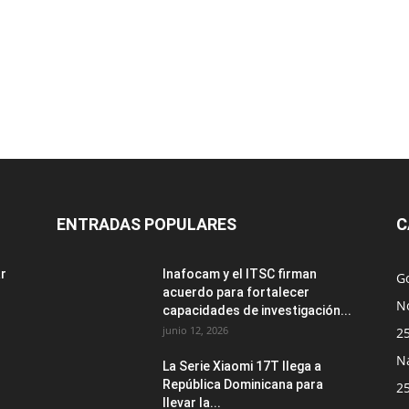
ENTRADAS POPULARES
C
ar
Inafocam y el ITSC firman
G
acuerdo para fortalecer
No
capacidades de investigación...
junio 12, 2026
2
N
La Serie Xiaomi 17T llega a
República Dominicana para
2
llevar la...