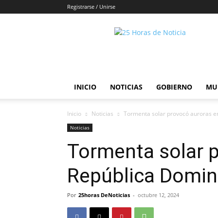
Registrarse / Unirse
25horasdenoticias
INICIO
NOTICIAS
GOBIERNO
MU
Inicio
Noticias
Tormenta solar provocó auroras e
Noticias
Tormenta solar 
República Domin
Por
25horas DeNoticias
-
octubre 12, 2024