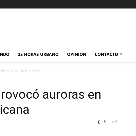
NDO
25 HORAS URBANO
OPINIÓN
CONTACTO
n República Dominicana
provocó auroras en
icana
15
0