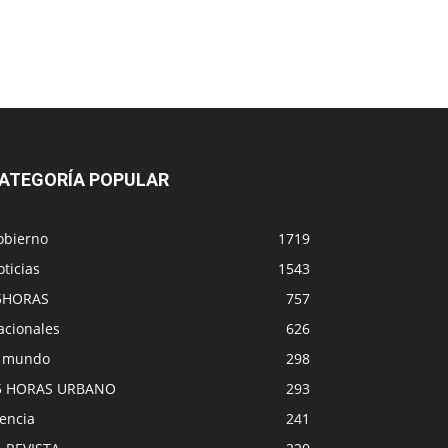
ATEGORÍA POPULAR
obierno
1719
ticias
1543
5HORAS
757
acionales
626
l mundo
298
5 HORAS URBANO
293
encia
241