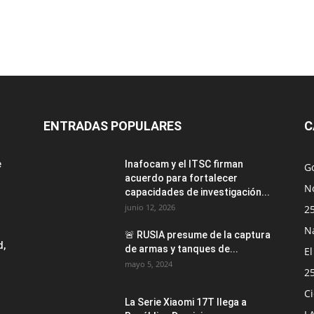
ENTRADAS POPULARES
C
e
Inafocam y el ITSC firman
G
acuerdo para fortalecer
No
capacidades de investigación...
junio 12, 2026
2
N
🚨 RUSIA presume de la captura
d,
de armas y tanques de...
E
mayo 5, 2024
2
Ci
La Serie Xiaomi 17T llega a