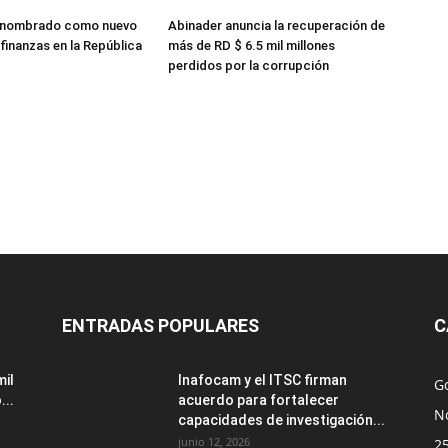
 nombrado como nuevo
Abinader anuncia la recuperación de
finanzas en la República
más de RD $ 6.5 mil millones
perdidos por la corrupción
ENTRADAS POPULARES
C
mil
Inafocam y el ITSC firman
G
...
acuerdo para fortalecer
No
capacidades de investigación...
junio 12, 2026
2