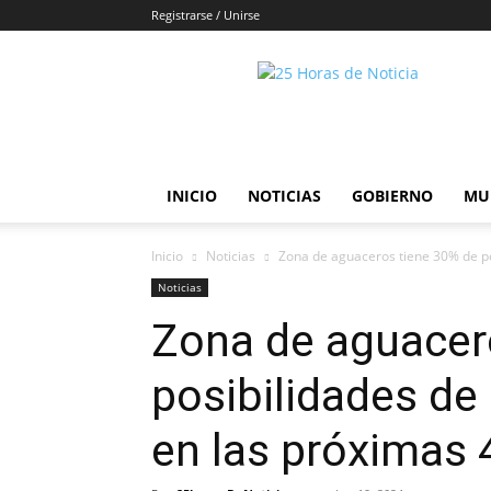
Registrarse / Unirse
25horasdenoticias
INICIO
NOTICIAS
GOBIERNO
MU
Inicio
Noticias
Zona de aguaceros tiene 30% de pos
Noticias
Zona de aguacer
posibilidades de 
en las próximas 