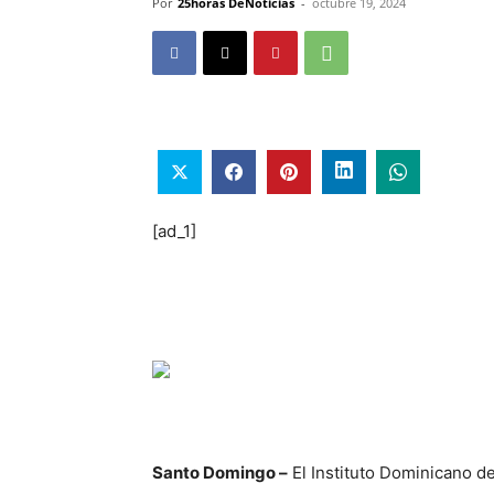
Por
25horas DeNoticias
-
octubre 19, 2024
[ad_1]
Santo Domingo –
El Instituto Dominicano d