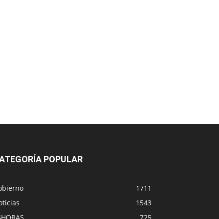
ATEGORÍA POPULAR
obierno
1711
ticias
1543
5HORAS
725