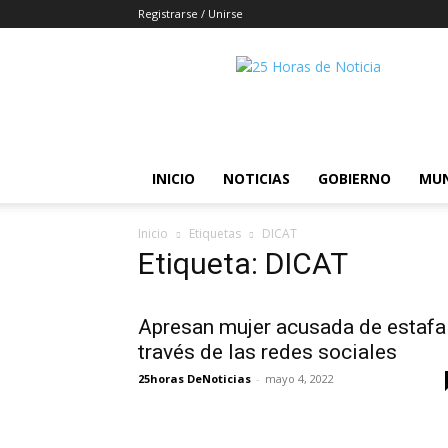
Registrarse / Unirse
25horasdenoticias
INICIO
NOTICIAS
GOBIERNO
MU
Inicio
Etiquetas
DICAT
Etiqueta: DICAT
Apresan mujer acusada de estafa
través de las redes sociales
25horas DeNoticias
-
mayo 4, 2022