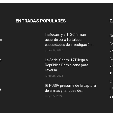
ENTRADAS POPULARES
C
Inafocam y el ITSC firman
G
ón
acuerdo para fortalecer
No
capacidades de investigación...
junio 12, 2026
2
N
o
La Serie Xiaomi 17T llega a
República Dominicana para
2
llevar la...
E
junio 26, 2026
Ci
🚨 RUSIA presume de la captura
L
a
de armas y tanques de...
Sa
mayo 5, 2024