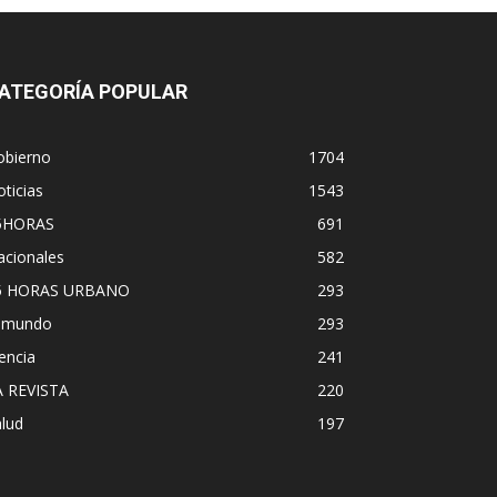
ATEGORÍA POPULAR
obierno
1704
ticias
1543
5HORAS
691
acionales
582
5 HORAS URBANO
293
l mundo
293
encia
241
A REVISTA
220
lud
197