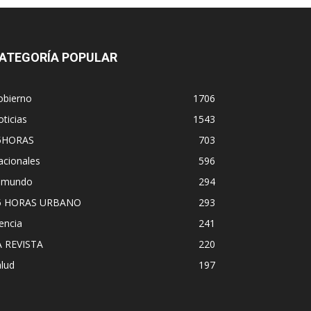
ATEGORÍA POPULAR
obierno
1706
ticias
1543
5HORAS
703
acionales
596
l mundo
294
5 HORAS URBANO
293
encia
241
A REVISTA
220
lud
197