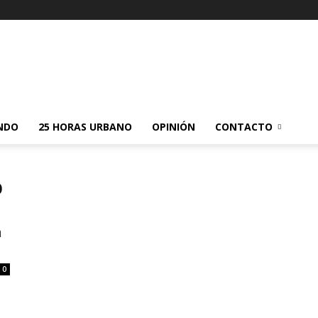
NDO
25 HORAS URBANO
OPINIÓN
CONTACTO
p
a
0