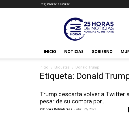
Registrarse / Unirse
25horasdenoticias
INICIO
NOTICIAS
GOBIERNO
MU
Inicio
Etiquetas
Donald Trump
Etiqueta: Donald Trum
Trump descarta volver a Twitter 
pesar de su compra por...
25horas DeNoticias
-
abril 26, 2022