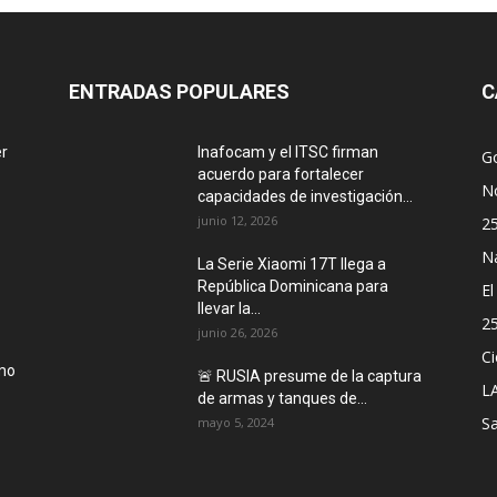
ENTRADAS POPULARES
C
r
Inafocam y el ITSC firman
G
acuerdo para fortalecer
No
capacidades de investigación...
junio 12, 2026
2
N
La Serie Xiaomi 17T llega a
República Dominicana para
E
llevar la...
2
junio 26, 2026
Ci
smo
🚨 RUSIA presume de la captura
L
de armas y tanques de...
Sa
mayo 5, 2024