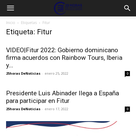
Inicio
Etiquetas
Fitur
Etiqueta: Fitur
VIDEO|Fitur 2022: Gobierno dominicano
firma acuerdos con Rainbow Tours, Iberia
y...
25horas DeNoticias
-
enero 25, 2022
0
Presidente Luis Abinader llega a España
para participar en Fitur
25horas DeNoticias
-
enero 17, 2022
0