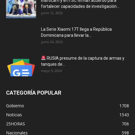
Inafocam y el ITSC firman acuerdo para
fortalecer capacidades de investigación...
junio 12, 2026
La Serie Xiaomi 17T llega a República
Dominicana para llevar la...
junio 26, 2026
RUSIA presume de la captura de armas y
tanques de...
mayo 5, 2024
CATEGORÍA POPULAR
Gobierno
1708
Noticias
1543
25HORAS
706
Nacionales
598