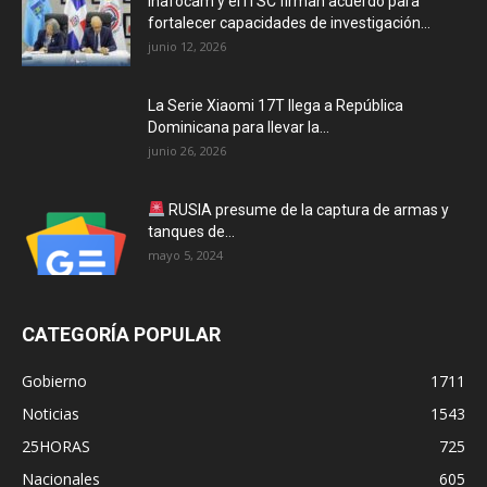
Inafocam y el ITSC firman acuerdo para
fortalecer capacidades de investigación...
junio 12, 2026
La Serie Xiaomi 17T llega a República
Dominicana para llevar la...
junio 26, 2026
RUSIA presume de la captura de armas y
tanques de...
mayo 5, 2024
CATEGORÍA POPULAR
Gobierno
1711
Noticias
1543
25HORAS
725
Nacionales
605