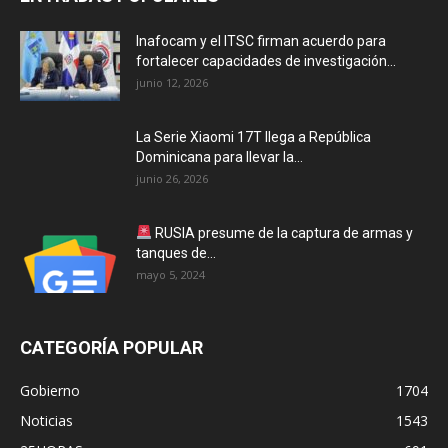
Inafocam y el ITSC firman acuerdo para
fortalecer capacidades de investigación...
junio 12, 2026
La Serie Xiaomi 17T llega a República
Dominicana para llevar la...
junio 26, 2026
RUSIA presume de la captura de armas y
tanques de...
mayo 5, 2024
CATEGORÍA POPULAR
Gobierno
1704
Noticias
1543