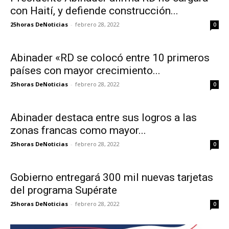
con Haití, y defiende construcción...
25horas DeNoticias
-
febrero 28, 2022
0
Abinader «RD se colocó entre 10 primeros
países con mayor crecimiento...
25horas DeNoticias
-
febrero 28, 2022
0
Abinader destaca entre sus logros a las
zonas francas como mayor...
25horas DeNoticias
-
febrero 28, 2022
0
Gobierno entregará 300 mil nuevas tarjetas
del programa Supérate
25horas DeNoticias
-
febrero 28, 2022
0