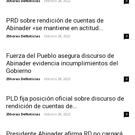
25horas DeNoticias
-
febrero 28, 2022
0
PRD sobre rendición de cuentas de
Abinader «se mantiene en actitud...
25horas DeNoticias
-
febrero 28, 2022
0
Fuerza del Pueblo asegura discurso de
Abinader evidencia incumplimientos del
Gobierno
25horas DeNoticias
-
febrero 28, 2022
0
PLD fija posición oficial sobre discurso de
rendición de cuentas de...
25horas DeNoticias
-
febrero 28, 2022
0
Presidente Abinader afirma RD no cargará