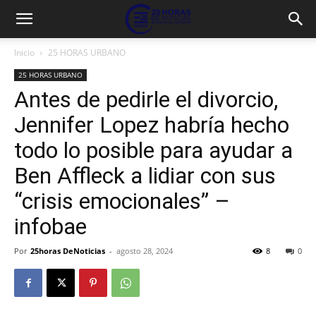
Inicio
25 HORAS URBANO
25 HORAS URBANO
Antes de pedirle el divorcio,
Jennifer Lopez habría hecho
todo lo posible para ayudar a
Ben Affleck a lidiar con sus
“crisis emocionales” –
infobae
Por
25horas DeNoticias
-
agosto 28, 2024
8
0