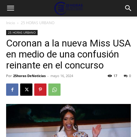
Inicio
25 HORAS URBANO
25 HORAS URBANO
Coronan a la nueva Miss USA
en medio de una confusión
reinante en el concurso
Por
25horas DeNoticias
-
mayo 16, 2024
17
0