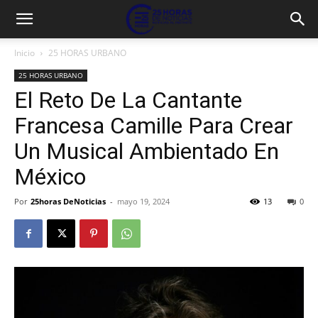
Inicio
25 HORAS URBANO
25 HORAS URBANO
El Reto De La Cantante
Francesa Camille Para Crear
Un Musical Ambientado En
México
Por
25horas DeNoticias
-
mayo 19, 2024
13
0