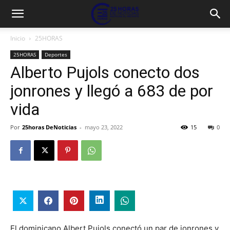
Inicio
25HORAS
25HORAS
Deportes
Alberto Pujols conecto dos
jonrones y llegó a 683 de por
vida
Por
25horas DeNoticias
-
mayo 23, 2022
15
0
El dominicano Albert Pujols conectó un par de jonrones y