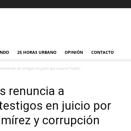
NDO
25 HORAS URBANO
OPINIÓN
CONTACTO
entación de testigos en juicio por muerte Yuniol...
s renuncia a
estigos en juicio por
mírez y corrupción