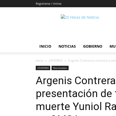
Registrarse / Unirse
25horasdenoticias
INICIO
NOTICIAS
GOBIERNO
MU
Inicio
25HORAS
Argenis Contreras renuncia a pres
25HORAS
Nacionales
Argenis Contrera
presentación de t
muerte Yuniol Ra