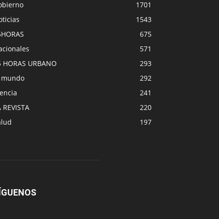
obierno
1701
ticias
1543
5HORAS
675
acionales
571
5 HORAS URBANO
293
l mundo
292
encia
241
A REVISTA
220
alud
197
ÍGUENOS