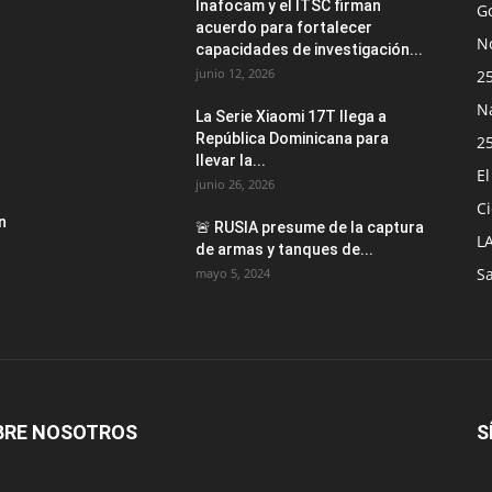
Inafocam y el ITSC firman
G
acuerdo para fortalecer
No
capacidades de investigación...
junio 12, 2026
2
N
La Serie Xiaomi 17T llega a
República Dominicana para
2
llevar la...
E
junio 26, 2026
Ci
n
🚨 RUSIA presume de la captura
L
de armas y tanques de...
S
mayo 5, 2024
BRE NOSOTROS
S