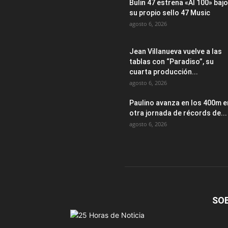
Bulin 47 estrena «Al 100» bajo
su propio sello 47 Music
agosto 6, 2026
Jean Villanueva vuelve a las
tablas con “Paradiso”, su
cuarta producción...
agosto 6, 2026
Paulino avanza en los 400m e
otra jornada de récords de...
agosto 6, 2026
SO