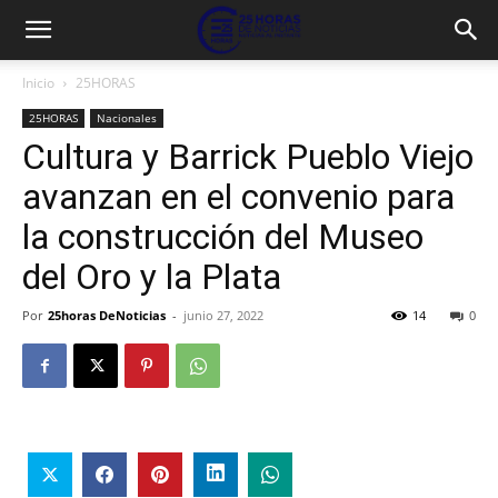
Inicio
25HORAS
25HORAS
Nacionales
Cultura y Barrick Pueblo Viejo
avanzan en el convenio para
la construcción del Museo
del Oro y la Plata
Por
25horas DeNoticias
-
junio 27, 2022
14
0