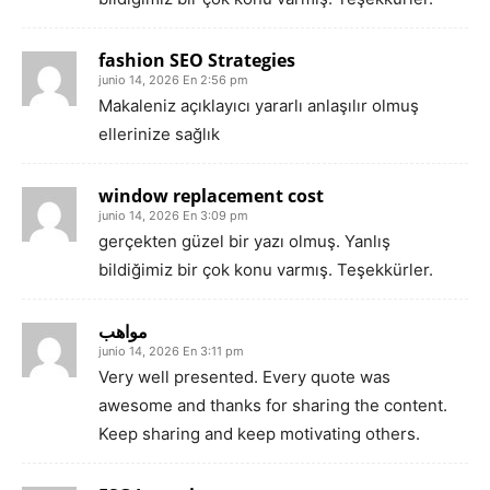
fashion SEO Strategies
junio 14, 2026 En 2:56 pm
Makaleniz açıklayıcı yararlı anlaşılır olmuş
ellerinize sağlık
window replacement cost
junio 14, 2026 En 3:09 pm
gerçekten güzel bir yazı olmuş. Yanlış
bildiğimiz bir çok konu varmış. Teşekkürler.
مواهب
junio 14, 2026 En 3:11 pm
Very well presented. Every quote was
awesome and thanks for sharing the content.
Keep sharing and keep motivating others.