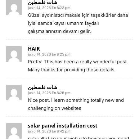
شات فلسطين
junio 14, 2026 En 8:23 pm
Güzel aydınlatıcı makale için teşekkürler daha
iyisi samda kayısı umarım faydalı
çalışmalarınızın devamı gelir.
HAIR
junio 14, 2026 En 8:25 pm
Pretty! This has been a really wonderful post.
Many thanks for providing these details.
شات فلسطين
junio 14, 2026 En 8:25 pm
Nice post. I learn something totally new and
challenging on websites
solar panel installation cost
junio 14, 2026 En 8:42 pm
naturally like your web site however you need