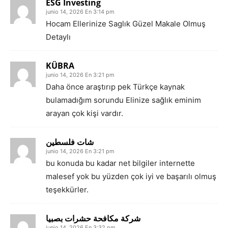
ESG Investing
junio 14, 2026 En 3:14 pm
Hocam Ellerinize Saglık Güzel Makale Olmuş
Detaylı
KÜBRA
junio 14, 2026 En 3:21 pm
Daha önce araştırıp pek Türkçe kaynak
bulamadığım sorundu Elinize sağlık eminim
arayan çok kişi vardır.
شات فلسطين
junio 14, 2026 En 3:21 pm
bu konuda bu kadar net bilgiler internette
malesef yok bu yüzden çok iyi ve başarılı olmuş
teşekkürler.
شركة مكافحة حشرات بصبيا
junio 14, 2026 En 3:32 pm