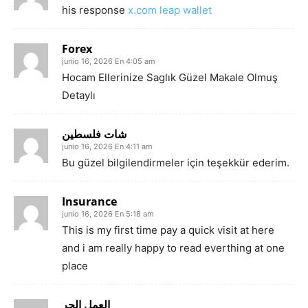
his response
x.com leap wallet
Forex
junio 16, 2026 En 4:05 am
Hocam Ellerinize Saglık Güzel Makale Olmuş
Detaylı
شات فلسطين
junio 16, 2026 En 4:11 am
Bu güzel bilgilendirmeler için teşekkür ederim.
Insurance
junio 16, 2026 En 5:18 am
This is my first time pay a quick visit at here
and i am really happy to read everthing at one
place
العمل الحر