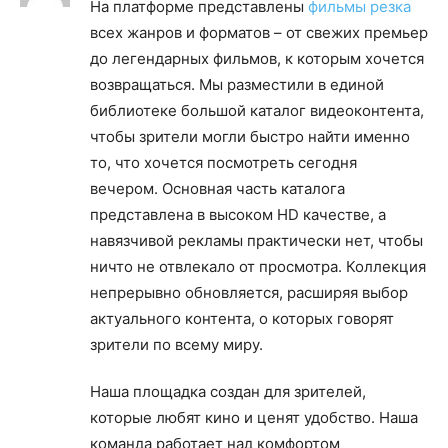
На платформе представлены
фильмы резка
всех жанров и форматов – от свежих премьер
до легендарных фильмов, к которым хочется
возвращаться. Мы разместили в единой
библиотеке большой каталог видеоконтента,
чтобы зрители могли быстро найти именно
то, что хочется посмотреть сегодня
вечером. Основная часть каталога
представлена в высоком HD качестве, а
навязчивой рекламы практически нет, чтобы
ничто не отвлекало от просмотра. Коллекция
непрерывно обновляется, расширяя выбор
актуального контента, о которых говорят
зрители по всему миру.
Наша площадка создан для зрителей,
которые любят кино и ценят удобство. Наша
команда работает над комфортом