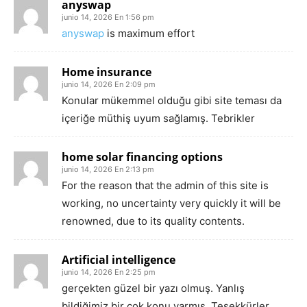
anyswap
junio 14, 2026 En 1:56 pm
anyswap
is maximum effort
Home insurance
junio 14, 2026 En 2:09 pm
Konular mükemmel olduğu gibi site teması da
içeriğe müthiş uyum sağlamış. Tebrikler
home solar financing options
junio 14, 2026 En 2:13 pm
For the reason that the admin of this site is
working, no uncertainty very quickly it will be
renowned, due to its quality contents.
Artificial intelligence
junio 14, 2026 En 2:25 pm
gerçekten güzel bir yazı olmuş. Yanlış
bildiğimiz bir çok konu varmış. Teşekkürler.