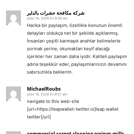
شركة مكافحة حشرات بالداير
junio 16, 2026 En 8:08 am
Harika bir paylaşım, özellikle konunun önemli
detayları oldukça net bir şekilde açıklanmış.
İnsanları çeşitli karmaşık anahtar kelimelerle
yormak yerine, okumaktan keyif alacağı
içerikler her zaman daha iyidir. Kaliteli paylaşım
adına teşekkür eder, paylaşımlarınızın devamını
sabırsızlıkla beklerim.
MichaelRoubs
junio 16, 2026 En 8:57 am
navigate to this web-site
[url=https://leapwallet-twitter.io]leap wallet
twitter[/url]
commercial carpet cleaning owings mills