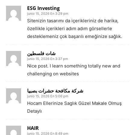
ESG Investing
junio 15, 2026 En 3:29 pm
Sitenizin tasarımı da içerikleriniz de harika,
özellikle içerikleri adım adım görsellerle
desteklemeniz çok başarılı emeğinize sağlık.
شات فلسطين
junio 15, 2026 En 3:37 pm
Nice post. I learn something totally new and
challenging on websites
شركة مكافحة حشرات بصبيا
junio 15, 2026 En 5:06 pm
Hocam Ellerinize Saglık Güzel Makale Olmuş
Detaylı
HAIR
junio 15, 2026 En 8:49 pm