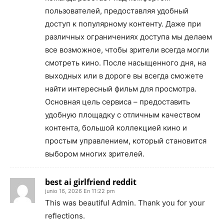
пользователей, предоставляя удобный
доступ к популярному контенту. Даже при
различных ограничениях доступа мы делаем
все возможное, чтобы зрители всегда могли
смотреть кино. После насыщенного дня, на
выходных или в дороге вы всегда сможете
найти интересный фильм для просмотра.
Основная цель сервиса – предоставить
удобную площадку с отличным качеством
контента, большой коллекцией кино и
простым управлением, который становится
выбором многих зрителей.
best ai girlfriend reddit
junio 16, 2026 En 11:22 pm
This was beautiful Admin. Thank you for your
reflections.