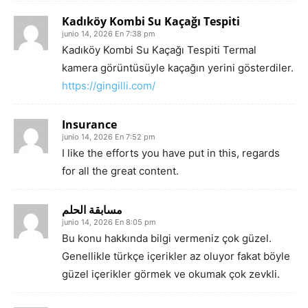
Kadıköy Kombi Su Kaçağı Tespiti
junio 14, 2026 En 7:38 pm
Kadıköy Kombi Su Kaçağı Tespiti Termal
kamera görüntüsüyle kaçağın yerini gösterdiler.
https://gingilli.com/
Insurance
junio 14, 2026 En 7:52 pm
I like the efforts you have put in this, regards
for all the great content.
مسابقة الحلم
junio 14, 2026 En 8:05 pm
Bu konu hakkında bilgi vermeniz çok güzel.
Genellikle türkçe içerikler az oluyor fakat böyle
güzel içerikler görmek ve okumak çok zevkli.