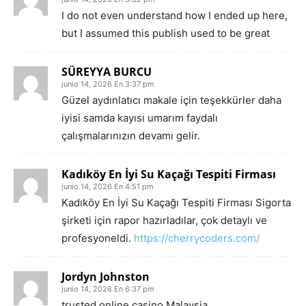
I do not even understand how I ended up here,
but I assumed this publish used to be great
SÜREYYA BURCU
junio 14, 2026 En 3:37 pm
Güzel aydınlatıcı makale için teşekkürler daha
iyisi samda kayısı umarım faydalı
çalışmalarınızın devamı gelir.
Kadıköy En İyi Su Kaçağı Tespiti Firması
junio 14, 2026 En 4:51 pm
Kadıköy En İyi Su Kaçağı Tespiti Firması Sigorta
şirketi için rapor hazırladılar, çok detaylı ve
profesyoneldi.
https://cherrycoders.com/
Jordyn Johnston
junio 14, 2026 En 6:37 pm
trusted online casino Malaysia