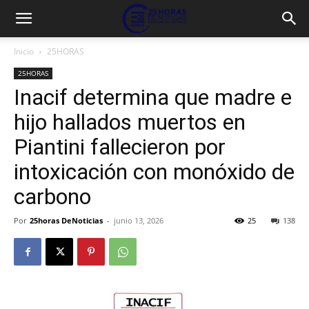
Inicio
25HORAS
25HORAS
Inacif determina que madre e
hijo hallados muertos en
Piantini fallecieron por
intoxicación con monóxido de
carbono
Por
25horas DeNoticias
-
junio 13, 2026
25
138