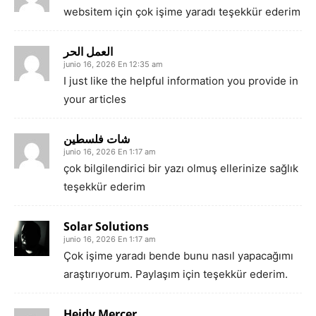
websitem için çok işime yaradı teşekkür ederim
العمل الحر
junio 16, 2026 En 12:35 am
I just like the helpful information you provide in
your articles
شات فلسطين
junio 16, 2026 En 1:17 am
çok bilgilendirici bir yazı olmuş ellerinize sağlık
teşekkür ederim
Solar Solutions
junio 16, 2026 En 1:17 am
Çok işime yaradı bende bunu nasıl yapacağımı
araştırıyorum. Paylaşım için teşekkür ederim.
Heidy Mercer