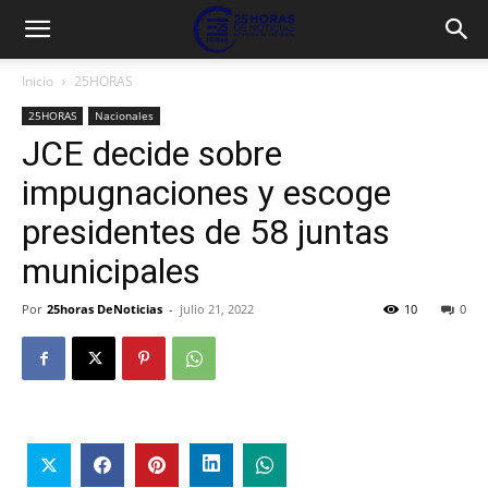
Inicio
25HORAS
25HORAS
Nacionales
JCE decide sobre
impugnaciones y escoge
presidentes de 58 juntas
municipales
Por
25horas DeNoticias
-
julio 21, 2022
10
0