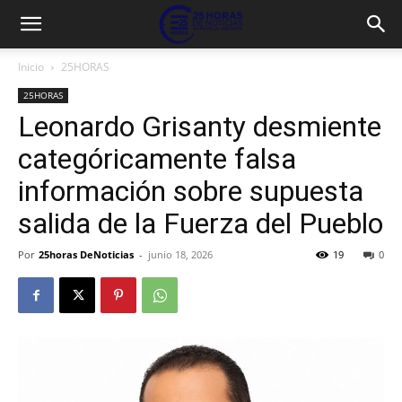
Inicio
25HORAS
25HORAS
Leonardo Grisanty desmiente
categóricamente falsa
información sobre supuesta
salida de la Fuerza del Pueblo
Por
25horas DeNoticias
-
junio 18, 2026
19
0