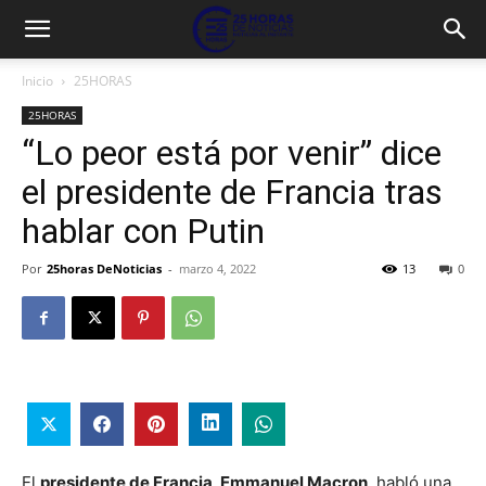
Inicio
25HORAS
25HORAS
“Lo peor está por venir” dice
el presidente de Francia tras
hablar con Putin
Por
25horas DeNoticias
-
marzo 4, 2022
13
0
El
presidente de Francia, Emmanuel Macron
, habló una