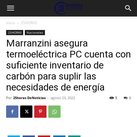
Inicio
25HORAS
25HORAS
Nacionales
Marranzini asegura
termoeléctrica PC cuenta con
suficiente inventario de
carbón para suplir las
necesidades de energía
Por
25horas DeNoticias
-
agosto 23, 2022
5
0