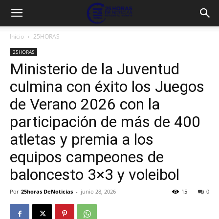
Inicio
25HORAS
25HORAS
Ministerio de la Juventud
culmina con éxito los Juegos
de Verano 2026 con la
participación de más de 400
atletas y premia a los
equipos campeones de
baloncesto 3×3 y voleibol
Por
25horas DeNoticias
-
junio 28, 2026
15
0