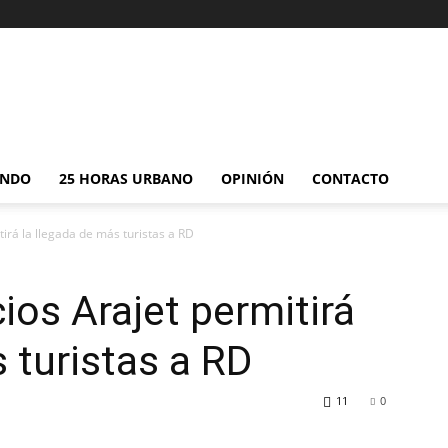
NDO
25 HORAS URBANO
OPINIÓN
CONTACTO
irá la llegada de más turistas a RD
os Arajet permitirá
 turistas a RD
11
0