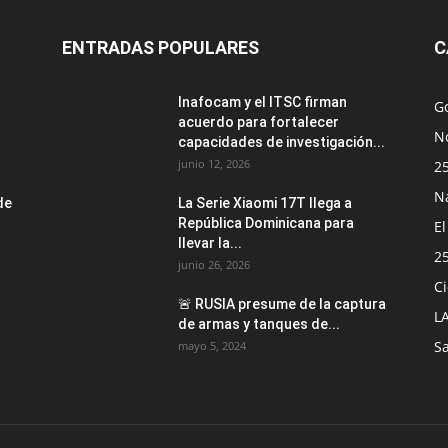
ENTRADAS POPULARES
C
Inafocam y el ITSC firman
G
acuerdo para fortalecer
No
capacidades de investigación...
junio 12, 2026
2
N
de
La Serie Xiaomi 17T llega a
República Dominicana para
E
llevar la...
2
junio 26, 2026
Ci
🚨 RUSIA presume de la captura
L
de armas y tanques de...
S
mayo 5, 2024