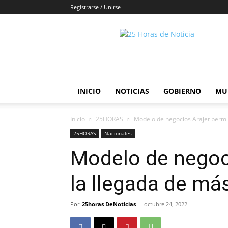
Registrarse / Unirse
25horasdenoticias
INICIO
NOTICIAS
GOBIERNO
MU
Inicio
25HORAS
Modelo de negocios Arajet permit
25HORAS
Nacionales
Modelo de negoci
la llegada de más
Por
25horas DeNoticias
-
octubre 24, 2022