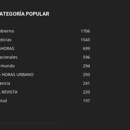
ATEGORÍA POPULAR
obierno
1706
ticias
1543
5HORAS
699
acionales
596
l mundo
294
5 HORAS URBANO
293
encia
241
A REVISTA
220
alud
197