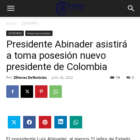
Inicio
25HORAS
25HORAS
Internacionales
Presidente Abinader asistirá
a toma posesión nuevo
presidente de Colombia
Por
25horas DeNoticias
-
julio 26, 2022
14
0
El presidente Luis Abinader, al menos 11 jefes de Estado,