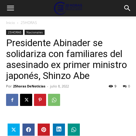
Inicio
25HORAS
25HORAS
Nacionales
Presidente Abinader se
solidariza con familiares del
asesinado ex primer ministro
japonés, Shinzo Abe
Por
25horas DeNoticias
-
julio 8, 2022
9
0