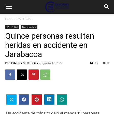
Inicio
25HORAS
25HORAS
Nacionales
Quince personas resultan
heridas en accidente en
Jarabacoa
Por
25horas DeNoticias
-
agosto 12, 2022
13
0
Un accidente de tránsito dejó al menos 15 personas