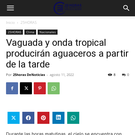
Inicio
25HORAS
25HORAS
Clima
Nacionales
Vaguada y onda tropical
producirán aguaceros a partir
de la tarde
Por
25horas DeNoticias
-
agosto 11, 2022
8
0
Durante las horas matutinas, el cielo se encuentra con