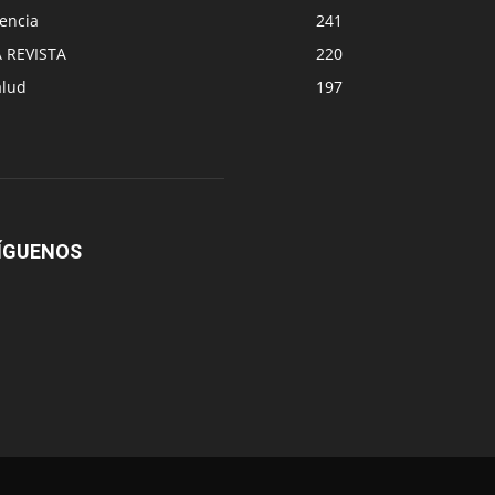
encia
241
A REVISTA
220
alud
197
ÍGUENOS