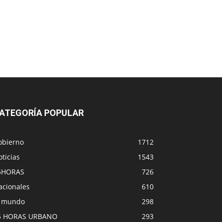
ATEGORÍA POPULAR
obierno
1712
ticias
1543
5HORAS
726
acionales
610
l mundo
298
5 HORAS URBANO
293