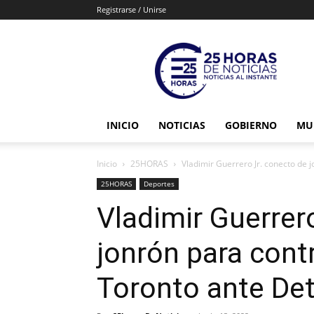
Registrarse / Unirse
25horasdenoticias
INICIO
NOTICIAS
GOBIERNO
MU
Inicio
25HORAS
Vladimir Guerrero Jr. conecto de jo
25HORAS
Deportes
Vladimir Guerrer
jonrón para contr
Toronto ante Det