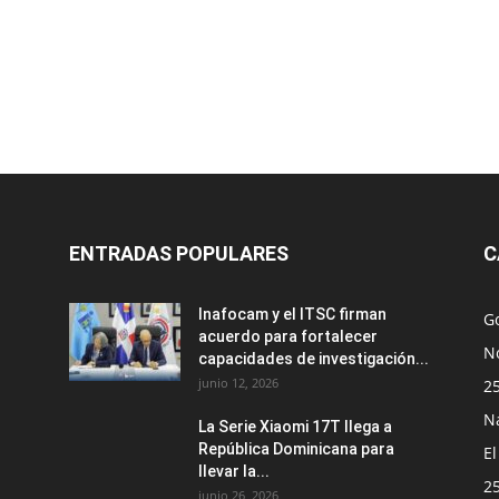
ENTRADAS POPULARES
C
Inafocam y el ITSC firman
G
acuerdo para fortalecer
No
capacidades de investigación...
junio 12, 2026
2
N
La Serie Xiaomi 17T llega a
República Dominicana para
E
llevar la...
2
junio 26, 2026