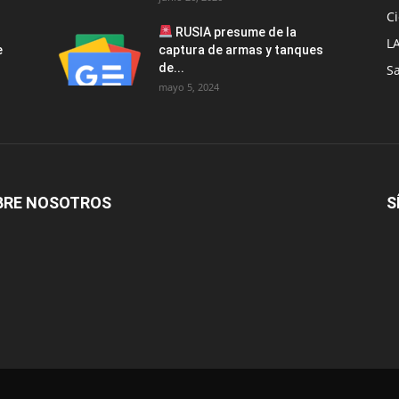
Ci
RUSIA presume de la
L
e
captura de armas y tanques
de...
S
mayo 5, 2024
BRE NOSOTROS
S