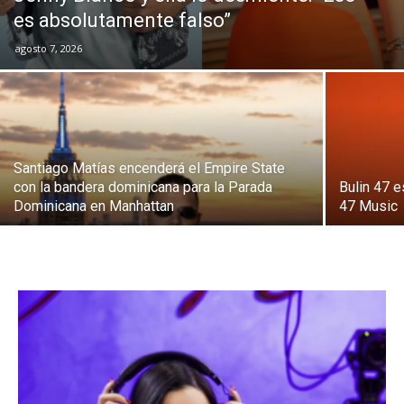
es absolutamente falso”
agosto 7, 2026
Santiago Matías encenderá el Empire State
con la bandera dominicana para la Parada
Bulin 47 e
Dominicana en Manhattan
47 Music